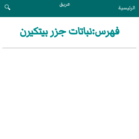
عريق
الرئيسية
🔍
فهرس:نباتات جزر بيتكيرن