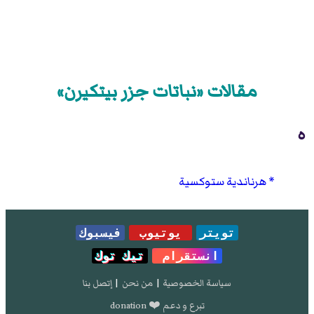
مقالات «نباتات جزر بيتكيرن»
ه
هرناندية ستوكسية
تويتر
يوتيوب
فيسبوك
انستقرام
تيك توك
سياسة الخصوصية
|
من نحن
|
إتصل بنا
تبرع و دعم ❤️ donation