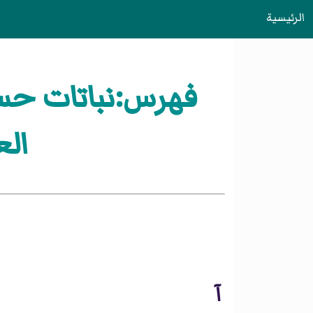
الرئيسية
فهرس:نباتات حسب 
الع
آ