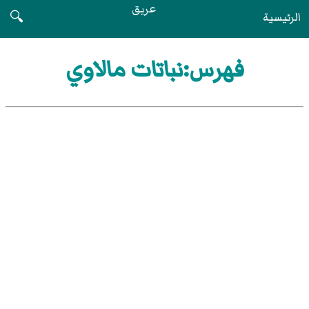
عريق
الرئيسية
🔍
فهرس:نباتات مالاوي