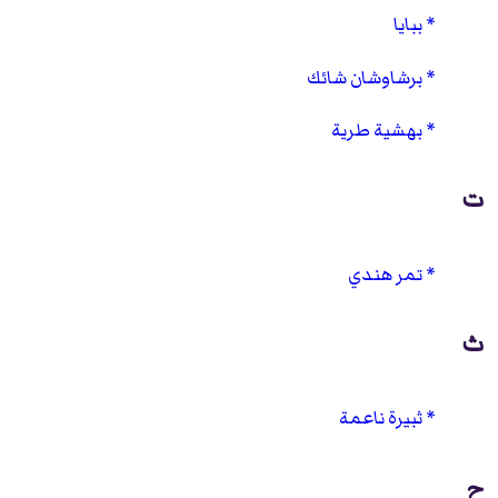
ببايا
برشاوشان شائك
بهشية طرية
ت
تمر هندي
ث
ثبيرة ناعمة
ح