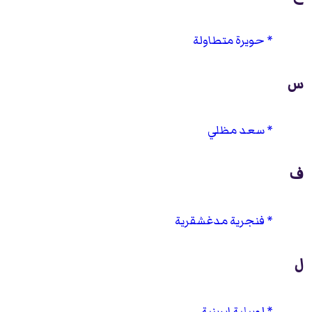
حويرة متطاولة
س
سعد مظلي
ف
فنجرية مدغشقرية
ل
لوبيلية ايرينية