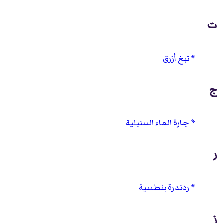
ت
تبغ أزرق
ج
جارة الماء السنبلية
ر
ردندرة بنطسية
ز