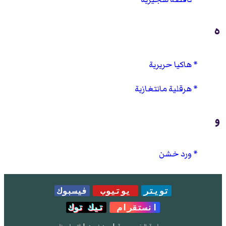
ه
هاكيا حريرية
هرقلية مانتغازية
و
ورد خشن
تويتر
يوتيوب
فيسبوك
انستقرام
تيك توك