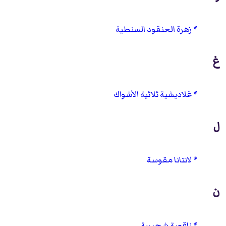
زهرة العنقود السنطية
غ
غلاديشية ثلاثية الأشواك
ل
لانتانا مقوسة
ن
ناقصة شجيرية