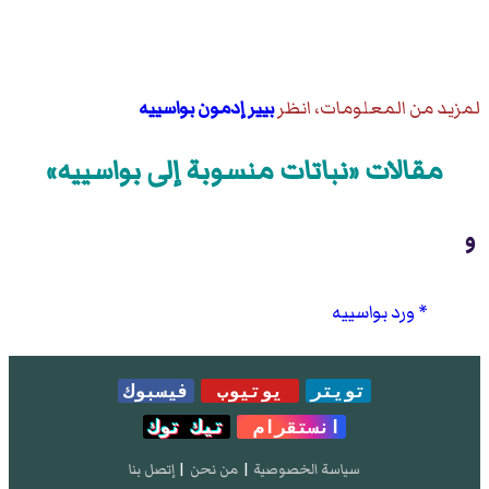
لمزيد من المعلومات، انظر
بيير إدمون بواسييه
مقالات «نباتات منسوبة إلى بواسييه»
و
ورد بواسييه
تويتر
يوتيوب
فيسبوك
انستقرام
تيك توك
سياسة الخصوصية
|
من نحن
|
إتصل بنا