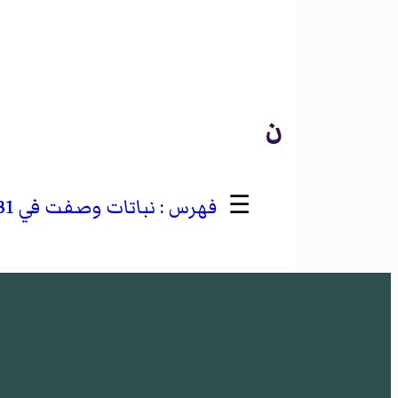
ن
☰
نباتات وصفت في 1831