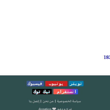
تويتر
يوتيوب
فيسبوك
انستقرام
تيك توك
سياسة الخصوصية
|
من نحن
|
إتصل بنا
تبرع و دعم ❤️ donation