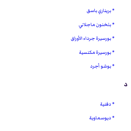
بريناري باسق
بلخنون ماجلاني
بورسيرة جرداء الأوراق
بورسيرة مكنسية
بوشو أجرد
د
دفنية
ديوسماوية