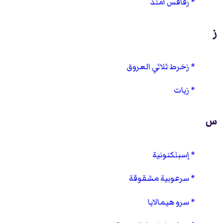
رقاقس أملد
ز
زخرط ثلاثي العروق
زيات
س
إسبلكنونية
سرعوبية مشقوقة
سرو هيمالايا