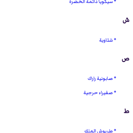
سيكويا دائمة الخضرة
ش
شثاوية
ص
صابونية راراك
صفيراء حرجية
ط
طربوش الملك