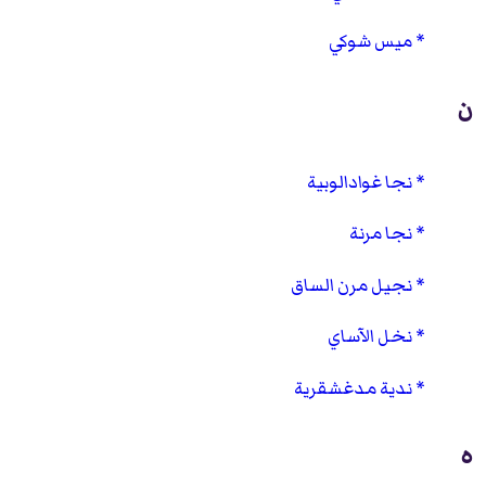
ميس شوكي
ن
نجا غوادالوبية
نجا مرنة
نجيل مرن الساق
نخل الآساي
ندية مدغشقرية
ه