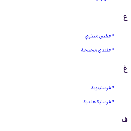
ع
عفص مطوي
علندى مجنحة
غ
غرسنياوية
غرسنية هندية
ف