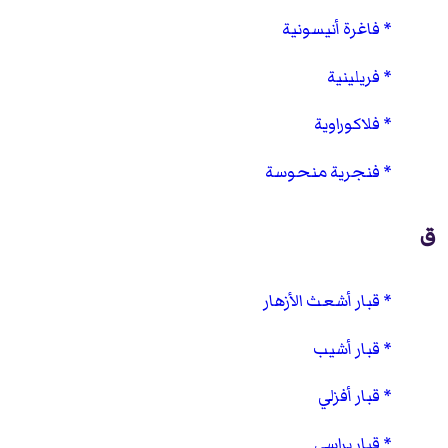
فاغرة أنيسونية
فريلينية
فلاكوراوية
فنجرية منحوسة
ق
قبار أشعث الأزهار
قبار أشيب
قبار أفزلي
قبار براسي