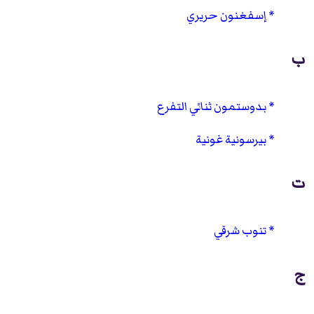
إسفغنون حريري
ب
بدوستمون ثنائي التفرع
بيرسونية غونية
ت
تنوب شرقي
ج