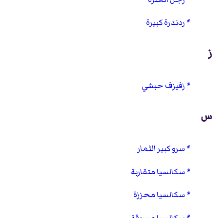
ردندرة كبيرة
ز
زفيزف حبشي
س
سرو كبير الثمار
سكالسيا متقاربة
سكالسيا محززة
سكالسيا مسوقة