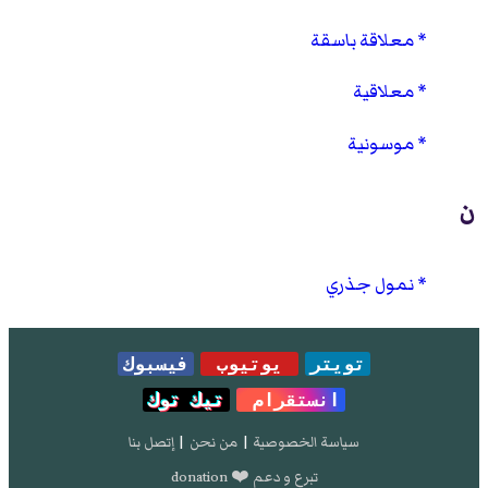
معلاقة باسقة
معلاقية
موسونية
ن
نمول جذري
تويتر
يوتيوب
فيسبوك
انستقرام
تيك توك
سياسة الخصوصية
|
من نحن
|
إتصل بنا
تبرع و دعم ❤️ donation