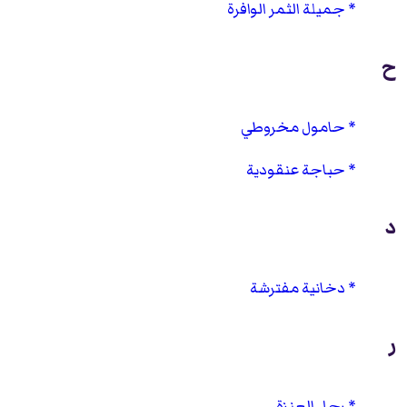
جميلة الثمر الوافرة
ح
حامول مخروطي
حباجة عنقودية
د
دخانية مفترشة
ر
رجل العنزة