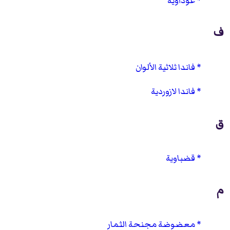
عوداوية
ف
فاندا ثلاثية الألوان
فاندا لازوردية
ق
قضباوية
م
معضوضة مجنحة الثمار