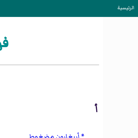
الرئيسية
فه
أ
أريغارون مضغوط