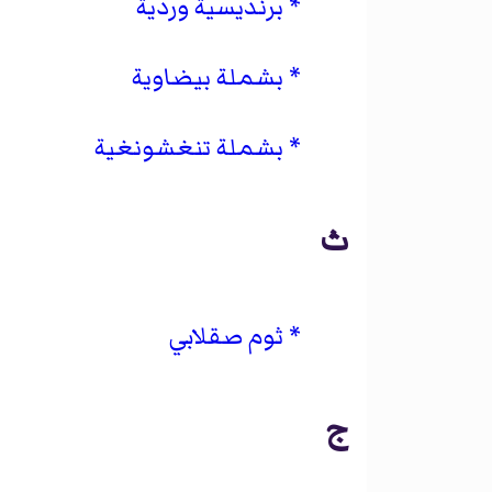
برنديسية وردية
بشملة بيضاوية
بشملة تنغشونغية
ث
ثوم صقلابي
ج