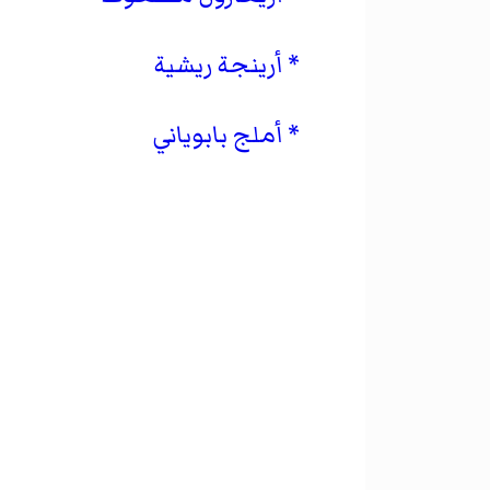
أرينجة ريشية
أملج بابوياني