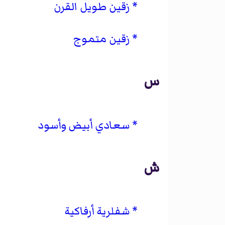
زقين طويل القرن
زقين متموج
س
سعادي أبيض وأسود
ش
شفلرية أرفاكية