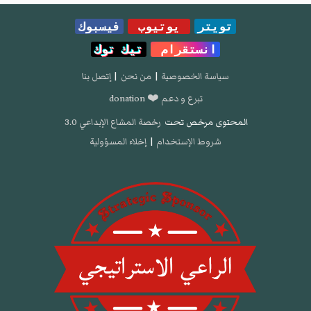
تويتر
يوتيوب
فيسبوك
انستقرام
تيك توك
سياسة الخصوصية
|
من نحن
|
إتصل بنا
تبرع و دعم ❤️ donation
المحتوى مرخص تحت
رخصة المشاع الإبداعي 3.0
شروط الإستخدام
|
إخلاء المسؤولية