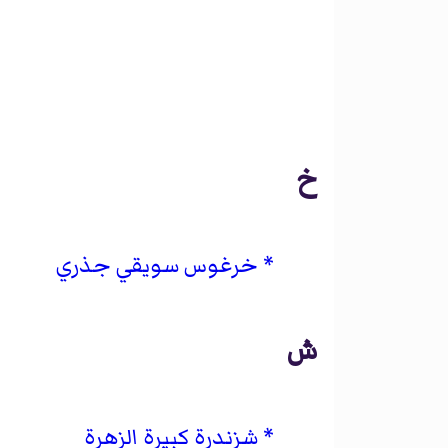
خ
خرغوس سويقي جذري
ش
شزندرة كبيرة الزهرة