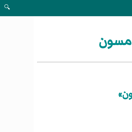
🔍
ومسون
ن»