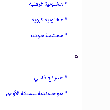
مغنولية غرفثية
مغنولية كروية
ممشقة سوداء
ه
هدرانج قاسي
هورسفلدية سميكة الأوراق