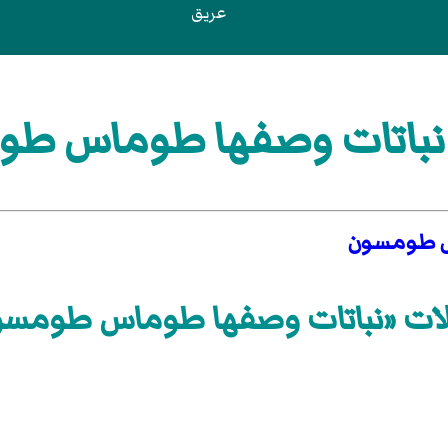
عريق
باتات وصفها طوماس ط
 طومسون
لات «نباتات وصفها طوماس طومسو