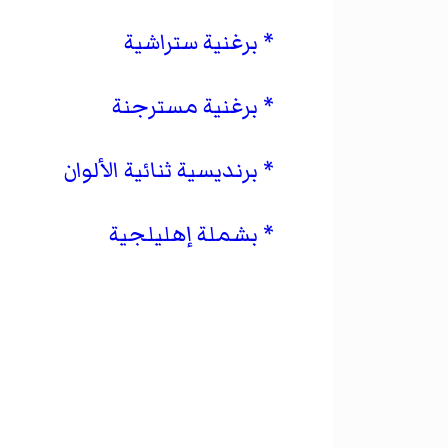
برغنية ستراشية
برغنية مسترجنة
برنديسية ثنائية الألوان
بشملة إهليلجية