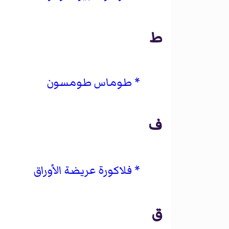
ط
طوماس طومسون
ف
فلاكورة عريضة الأوراق
ق