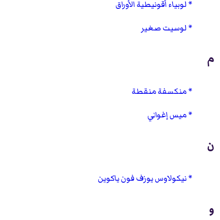
لوبياء أقونيطية الأوراق
لوسيت صغير
م
منكسفة منقطة
ميس إغواني
ن
نيكولاوس يوزف فون ياكوين
و