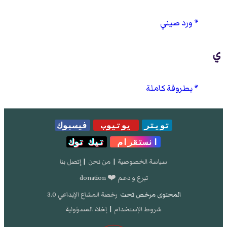
ورد صيني
ي
يطروفة كاملة
تويتر
يوتيوب
فيسبوك
انستقرام
تيك توك
سياسة الخصوصية
|
من نحن
|
إتصل بنا
تبرع و دعم ❤️ donation
المحتوى مرخص تحت
رخصة المشاع الإبداعي 3.0
شروط الإستخدام
|
إخلاء المسؤولية