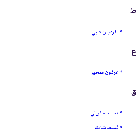
ط
طرديلن قلبي
ع
عرقون صغير
ق
قسط حلزوني
قسط شائك