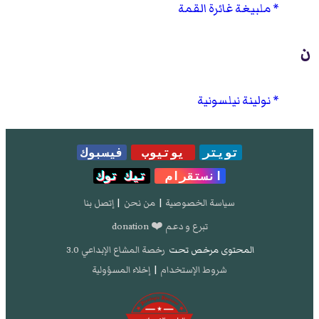
ملبيغة غائرة القمة
ن
نولينة نيلسونية
تويتر
يوتيوب
فيسبوك
انستقرام
تيك توك
سياسة الخصوصية
|
من نحن
|
إتصل بنا
تبرع و دعم ❤️ donation
المحتوى مرخص تحت
رخصة المشاع الإبداعي 3.0
شروط الإستخدام
|
إخلاء المسؤولية