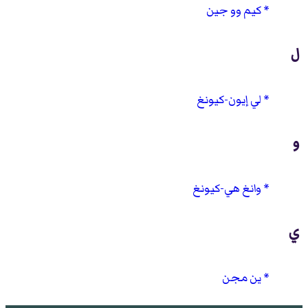
كيم وو جين
ل
لي إيون-كيونغ
و
وانغ هي-كيونغ
ي
ين مجن