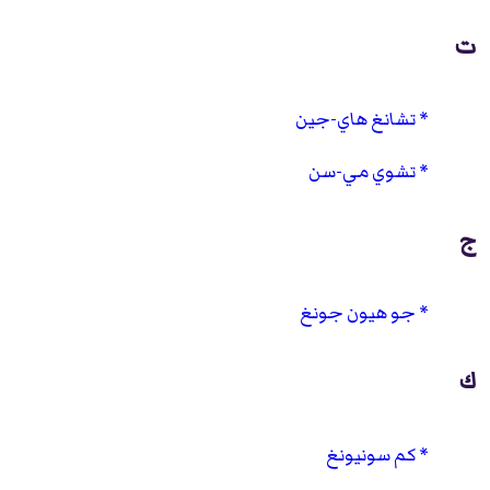
ت
تشانغ هاي-جين
تشوي مي-سن
ج
جو هيون جونغ
ك
كم سونيونغ