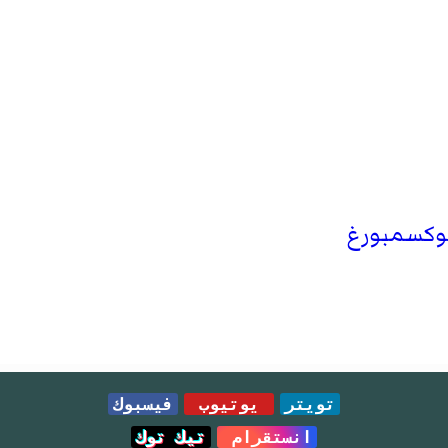
للوكسمبورغ
تويتر
يوتيوب
فيسبوك
انستقرام
تيك توك