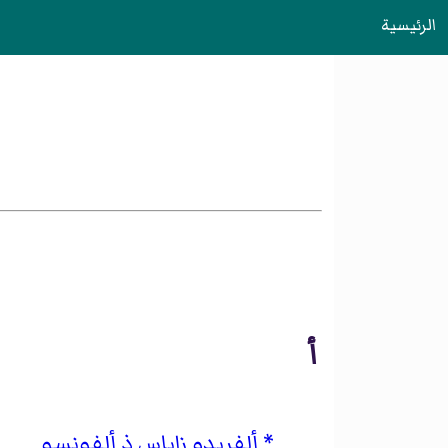
الرئيسية
أ
ألفريدو زاياس ذ ألفونسو