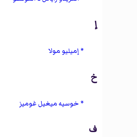
إ
إميليو مولا
خ
خوسيه ميغيل غوميز
ف