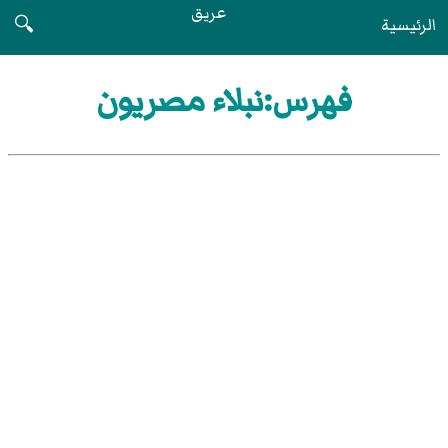
عريق
الرئيسية
🔍
فهرس:نبلاء مصريون