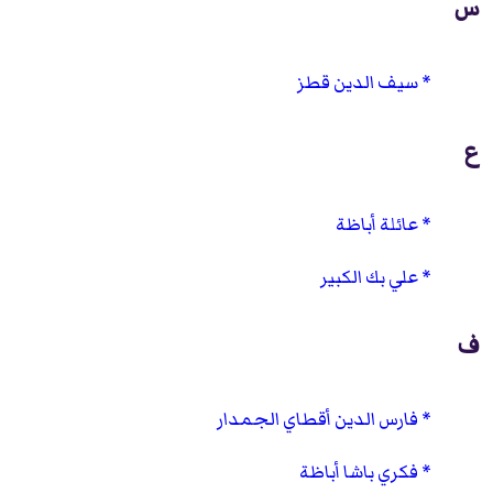
س
سيف الدين قطز
ع
عائلة أباظة
علي بك الكبير
ف
فارس الدين أقطاي الجمدار
فكري باشا أباظة