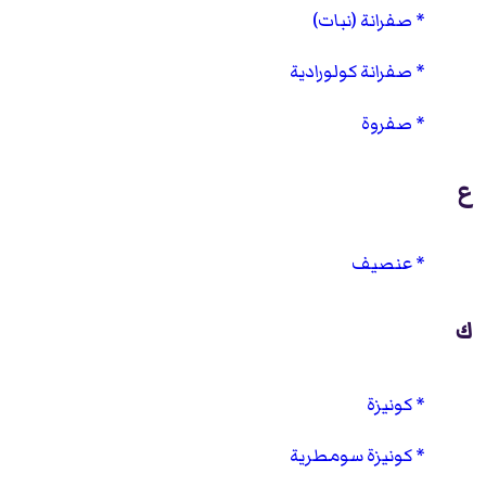
صفرانة (نبات)
صفرانة كولورادية
صفروة
ع
عنصيف
ك
كونيزة
كونيزة سومطرية