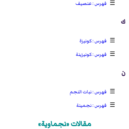
☰
عنصيف
ك
☰
كونيزة
☰
كونيزينة
ن
☰
نبات النجم
☰
نجمينة
مقالات «نجماوية»