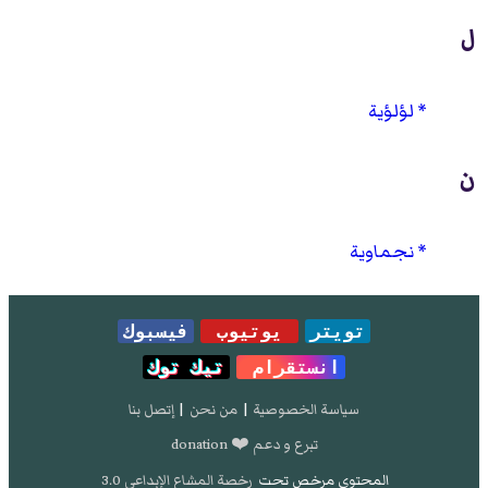
ل
لؤلؤية
ن
نجماوية
تويتر
يوتيوب
فيسبوك
انستقرام
تيك توك
سياسة الخصوصية
|
من نحن
|
إتصل بنا
تبرع و دعم ❤️ donation
المحتوى مرخص تحت
رخصة المشاع الإبداعي 3.0