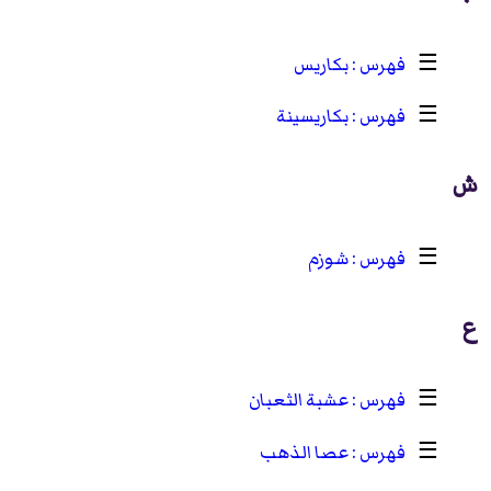
☰
بكاريس
☰
بكاريسينة
ش
☰
شوزم
ع
☰
عشبة الثعبان
☰
عصا الذهب