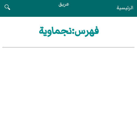
عريق
الرئيسية
🔍
فهرس:نجماوية