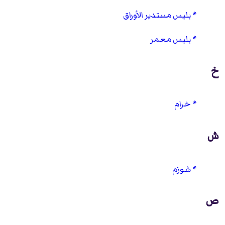
بليس مستدير الأوراق
بليس معمر
خ
خرام
ش
شوزم
ص