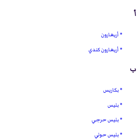
أ
أريغارون
أريغارون كندي
ب
بكاريس
بليس
بليس حرجي
بليس حولي