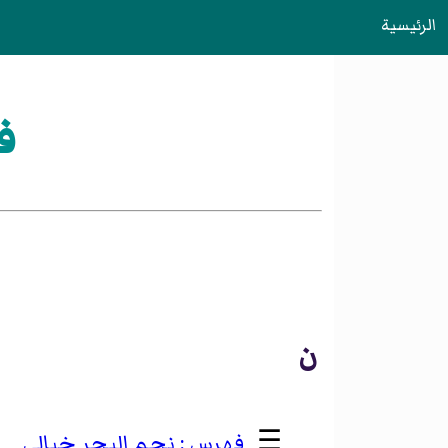
الرئيسية
ف
ن
☰
نجم البحر خيالي