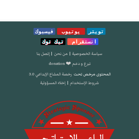
تويتر
يوتيوب
فيسبوك
انستقرام
تيك توك
سياسة الخصوصية
|
من نحن
|
إتصل بنا
تبرع و دعم ❤️ donation
المحتوى مرخص تحت
رخصة المشاع الإبداعي 3.0
شروط الإستخدام
|
إخلاء المسؤولية