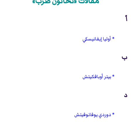
مقالات «نحاتون صرب»
أ
أوليا إيفانيسكي
ب
بيتر أوبافكيتش
د
دوردي يوفانوفيتش