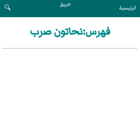
عريق
الرئيسية
🔍
فهرس:نحاتون صرب