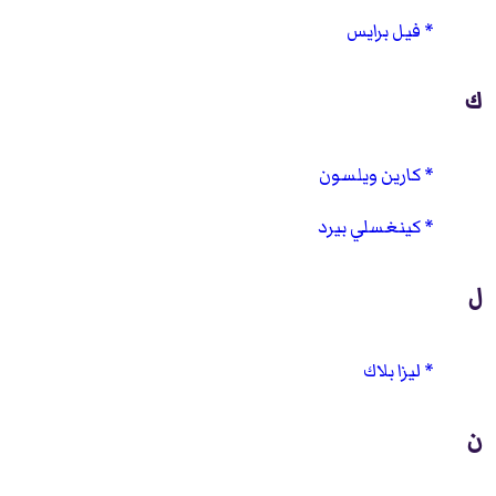
فيل برايس
ك
كارين ويلسون
كينغسلي بيرد
ل
ليزا بلاك
ن