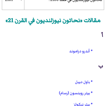
مقالات «نحاتون نيوزلنديون في القرن 21»
أ
أندرو دراموند
ب
باول ديبل
بيتر روبنسون (رسام)
بيتر نيكولز