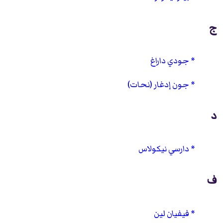
ج
جودي داراغ
جون إدغار (نحات)
د
دارسي نيكولاس
ف
فيفيان لين