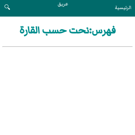
عريق
الرئيسية
🔍
فهرس:نحت حسب القارة