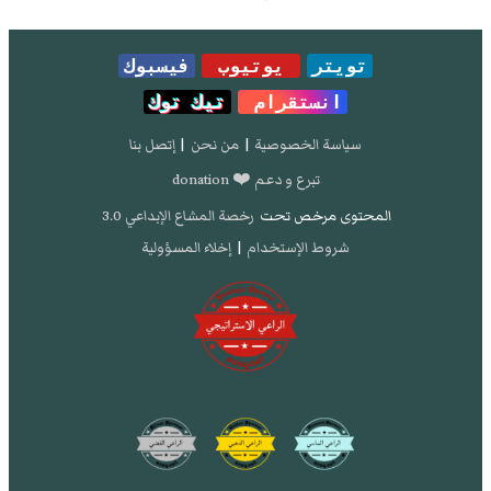
تويتر
يوتيوب
فيسبوك
انستقرام
تيك توك
سياسة الخصوصية
|
من نحن
|
إتصل بنا
تبرع و دعم ❤️ donation
المحتوى مرخص تحت
رخصة المشاع الإبداعي 3.0
شروط الإستخدام
|
إخلاء المسؤولية