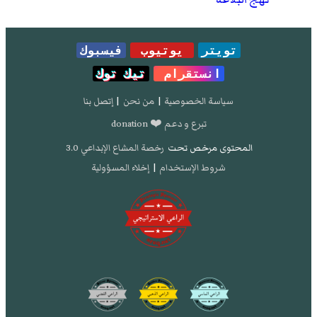
تويتر
يوتيوب
فيسبوك
انستقرام
تيك توك
سياسة الخصوصية
|
من نحن
|
إتصل بنا
تبرع و دعم ❤️ donation
المحتوى مرخص تحت
رخصة المشاع الإبداعي 3.0
شروط الإستخدام
|
إخلاء المسؤولية