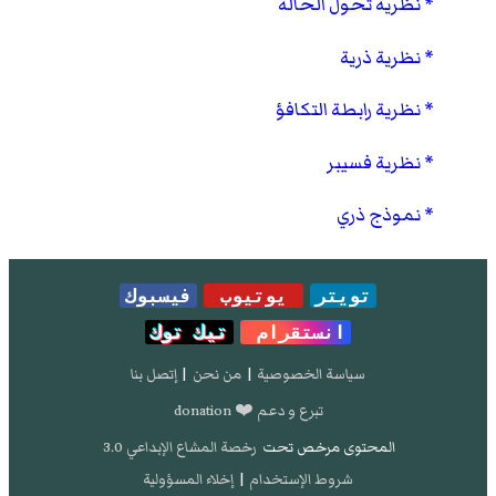
نظرية تحول الحالة
نظرية ذرية
نظرية رابطة التكافؤ
نظرية فسيبر
نموذج ذري
تويتر
يوتيوب
فيسبوك
انستقرام
تيك توك
سياسة الخصوصية
|
من نحن
|
إتصل بنا
تبرع و دعم ❤️ donation
المحتوى مرخص تحت
رخصة المشاع الإبداعي 3.0
شروط الإستخدام
|
إخلاء المسؤولية