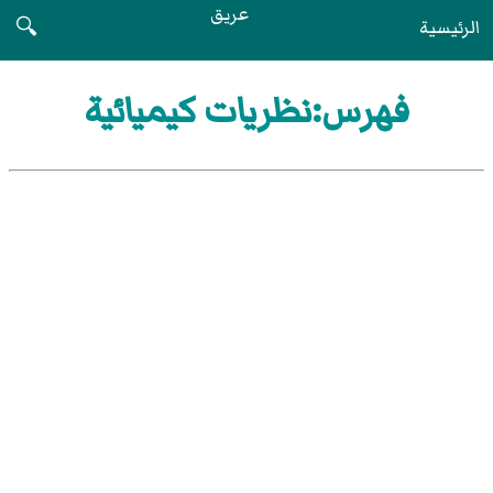
عريق
الرئيسية
🔍
فهرس:نظريات كيميائية