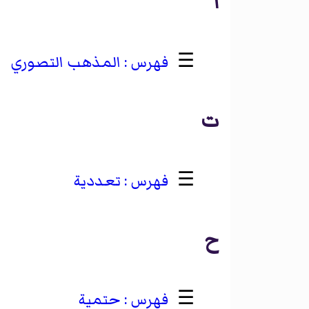
ا
☰
المذهب التصوري
ت
☰
تعددية
ح
☰
حتمية