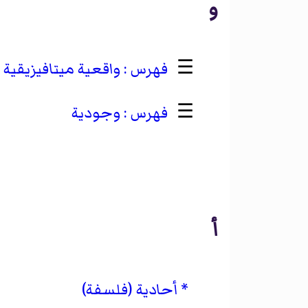
و
☰
واقعية ميتافيزيقية
☰
وجودية
أ
أحادية (فلسفة)