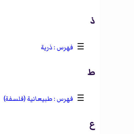
ذ
☰
ذرية
ط
☰
طبيعانية (فلسفة)
ع