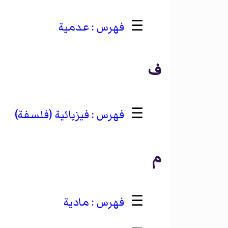
☰
عدمية
ف
☰
فيزيائية (فلسفة)
م
☰
مادية