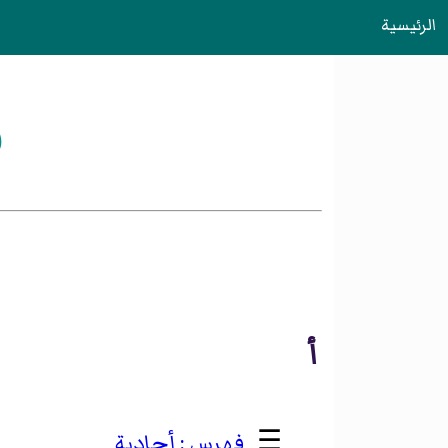
الرئيسية
ف
أ
☰
أحادية