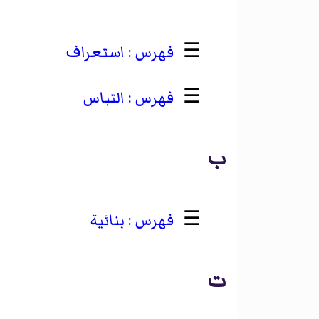
☰
استعراف
☰
التباس
ب
☰
بنائية
ت