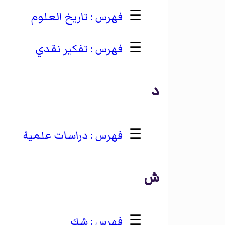
☰
تاريخ العلوم
☰
تفكير نقدي
د
☰
دراسات علمية
ش
☰
شك