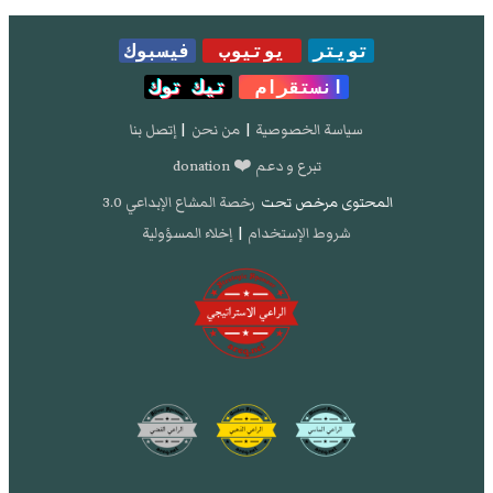
تويتر
يوتيوب
فيسبوك
انستقرام
تيك توك
سياسة الخصوصية
|
من نحن
|
إتصل بنا
تبرع و دعم ❤️ donation
المحتوى مرخص تحت
رخصة المشاع الإبداعي 3.0
شروط الإستخدام
|
إخلاء المسؤولية