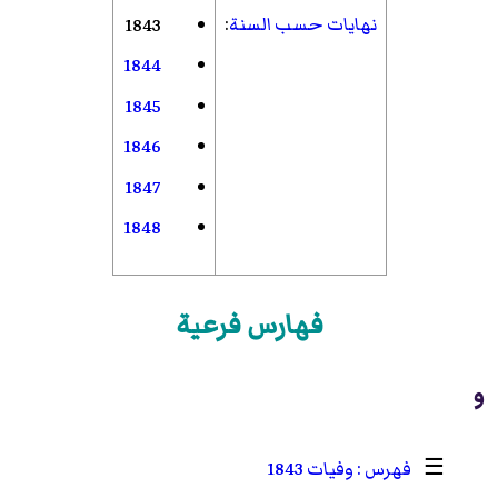
نهايات حسب السنة
:
1843
1844
1845
1846
1847
1848
فهارس فرعية
و
☰
وفيات 1843