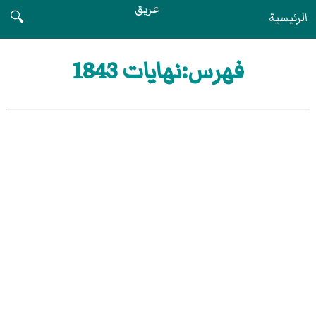
عريق
الرئيسية
🔍
فهرس:نهايات 1843