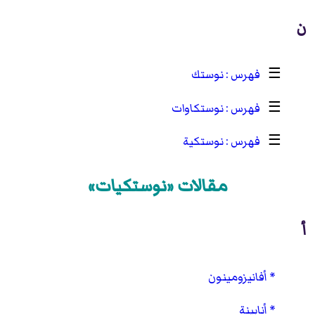
ن
☰
نوستك
☰
نوستكاوات
☰
نوستكية
مقالات «نوستكيات»
أ
أفانيزومينون
أنابينة