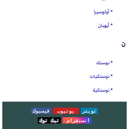
أولوسيرا
أيهبان
ن
نوستك
نوستكيات
نوستكية
تويتر
يوتيوب
فيسبوك
انستقرام
تيك توك