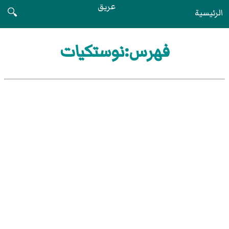
عريق
الرئيسية
🔍
فهرس:نوستكيات