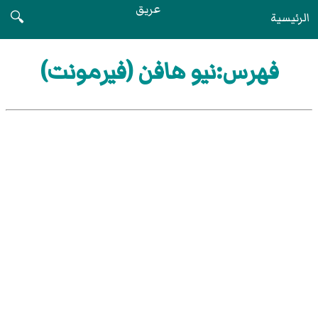
عريق
الرئيسية
🔍
فهرس:نيو هافن (فيرمونت)