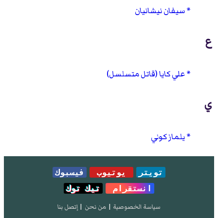
سيفان نيشانيان
ع
علي كايا (قاتل متسلسل)
ي
يلماز كوني
تويتر
يوتيوب
فيسبوك
انستقرام
تيك توك
سياسة الخصوصية
|
من نحن
|
إتصل بنا