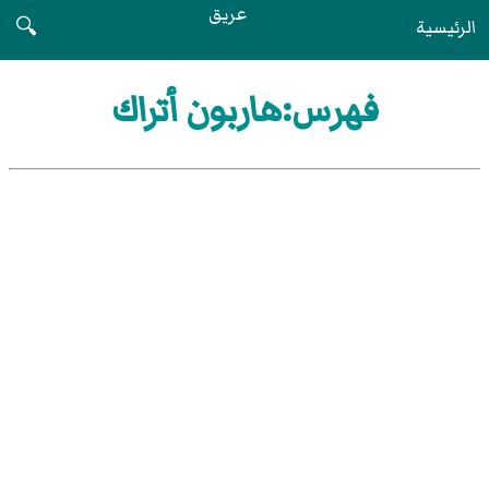
عريق
الرئيسية
🔍
فهرس:هاربون أتراك