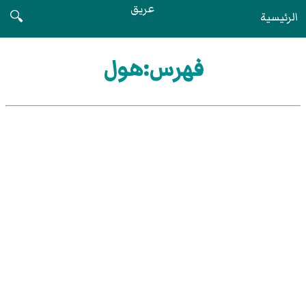
عريق
الرئيسية
🔍
فهرس:هول