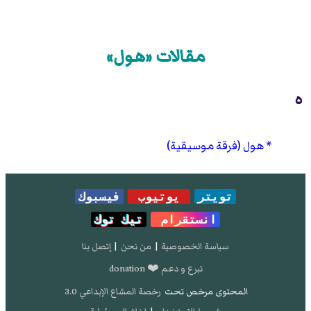
مقالات «هول»
ه
هول (فرقة موسيقية)
تويتر
يوتيوب
فيسبوك
انستقرام
تيك توك
سياسة الخصوصية
|
من نحن
|
إتصل بنا
تبرع و دعم ❤️ donation
المحتوى مرخص تحت
رخصة المشاع الإبداعي 3.0