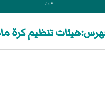
عريق
هرس:هيئات تنظيم كرة ماء