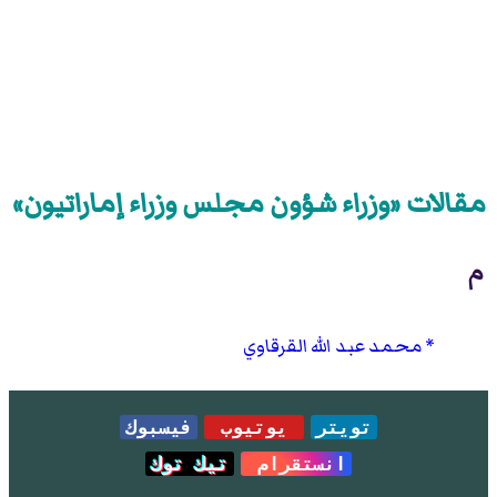
مقالات «وزراء شؤون مجلس وزراء إماراتيون»
م
محمد عبد الله القرقاوي
تويتر
يوتيوب
فيسبوك
انستقرام
تيك توك