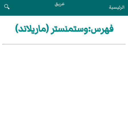
عريق
الرئيسية
🔍
فهرس:وستمنستر (ماريلاند)