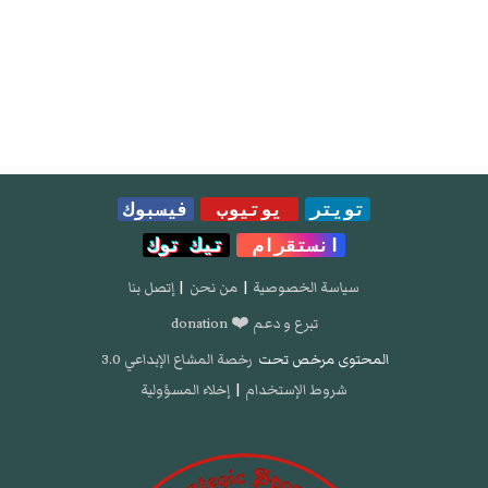
تويتر
يوتيوب
فيسبوك
انستقرام
تيك توك
سياسة الخصوصية
|
من نحن
|
إتصل بنا
تبرع و دعم ❤️ donation
المحتوى مرخص تحت
رخصة المشاع الإبداعي 3.0
شروط الإستخدام
|
إخلاء المسؤولية