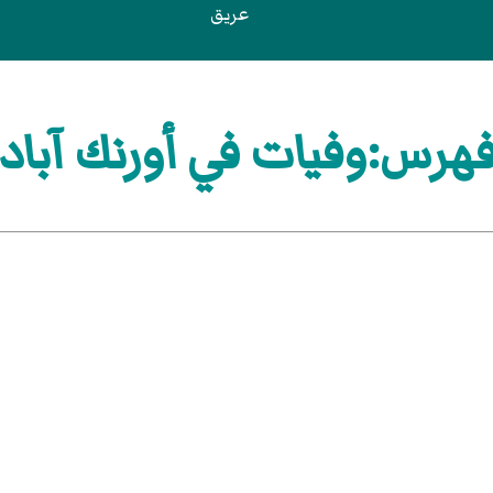
عريق
هرس:وفيات في أورنك آباد