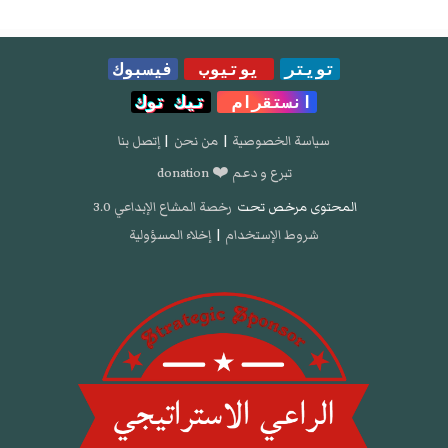
تويتر
يوتيوب
فيسبوك
انستقرام
تيك توك
سياسة الخصوصية
|
من نحن
|
إتصل بنا
تبرع و دعم ❤️ donation
المحتوى مرخص تحت
رخصة المشاع الإبداعي 3.0
شروط الإستخدام
|
إخلاء المسؤولية