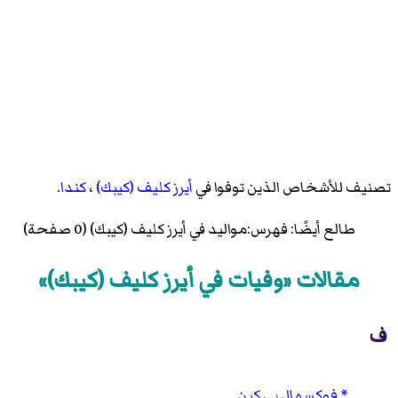
تصنيف للأشخاص الذين توفوا في
أيرز كليف (كيبك)
،
كندا
.
طالع أيضًا:
فهرس:مواليد في أيرز كليف (كيبك)
(0 صفحة)
مقالات «وفيات في أيرز كليف (كيبك)»
ف
فوكسهال بي كين