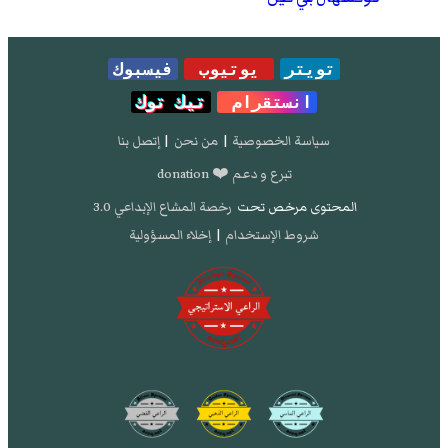
تويتر
يوتيوب
فيسبوك
انستقرام
تيك توك
سياسة الخصوصية
|
من نحن
|
إتصل بنا
تبرع و دعم ❤️ donation
المحتوى مرخص تحت
رخصة المشاع الإبداعي 3.0
شروط الإستخدام
|
إخلاء المسؤولية