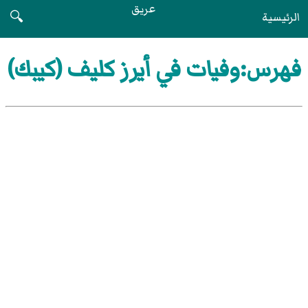
عريق
الرئيسية
🔍
فهرس:وفيات في أيرز كليف (كيبك)