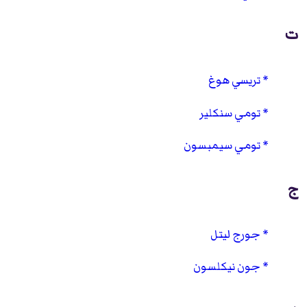
ت
تريسي هوغ
تومي سنكلير
تومي سيمبسون
ج
جورج ليتل
جون نيكلسون