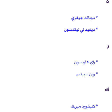
د
دونالد جيفري
ديفيد لي نيكلسون
ر
راي هاريسون
رون سبينس
ك
كليفورد ميريك