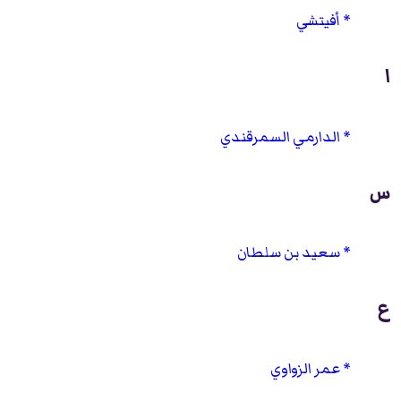
أفيتشي
ا
الدارمي السمرقندي
س
سعيد بن سلطان
ع
عمر الزواوي