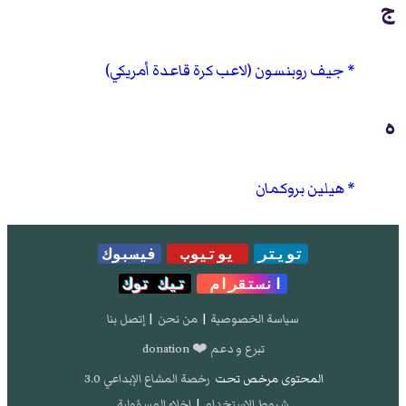
ج
جيف روبنسون (لاعب كرة قاعدة أمريكي)
ه
هيلين بروكمان
تويتر
يوتيوب
فيسبوك
انستقرام
تيك توك
سياسة الخصوصية
|
من نحن
|
إتصل بنا
تبرع و دعم ❤️ donation
المحتوى مرخص تحت
رخصة المشاع الإبداعي 3.0
شروط الإستخدام
|
إخلاء المسؤولية