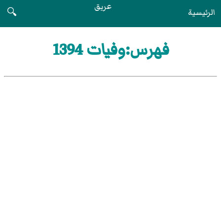
عريق
الرئيسية
🔍
فهرس:وفيات 1394