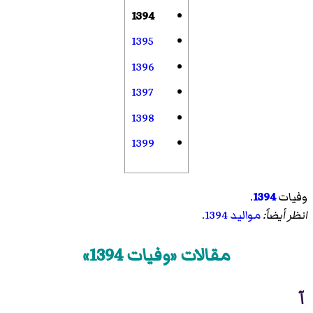
1394
1395
1396
1397
1398
1399
وفيات
1394
.
انظر أيضاً:
مواليد 1394
.
مقالات «وفيات 1394»
آ