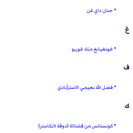
جنان داي غن
غ
غونغيانغ ملك غوريو
ف
فضل الله نعيمي الاسترآبادي
ك
كونستانس من قشتالة (دوقة لانكاستر)