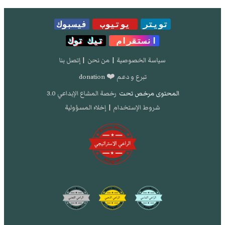
تويتر
يوتيوب
فيسبوك
انستقرام
تيك توك
سياسة الخصوصية
|
من نحن
|
إتصل بنا
تبرع و دعم ❤️ donation
المحتوى مرخص تحت
رخصة المشاع الإبداعي 3.0
شروط الإستخدام
|
إخلاء المسؤولية