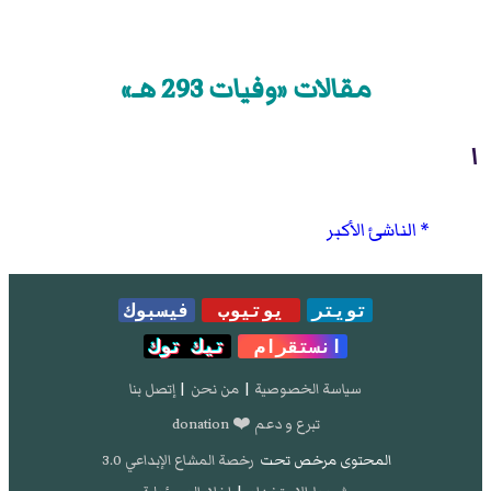
مقالات «وفيات 293 هـ»
ا
الناشئ الأكبر
تويتر
يوتيوب
فيسبوك
انستقرام
تيك توك
سياسة الخصوصية
|
من نحن
|
إتصل بنا
تبرع و دعم ❤️ donation
المحتوى مرخص تحت
رخصة المشاع الإبداعي 3.0