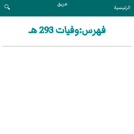
عريق
الرئيسية
🔍
فهرس:وفيات 293 هـ