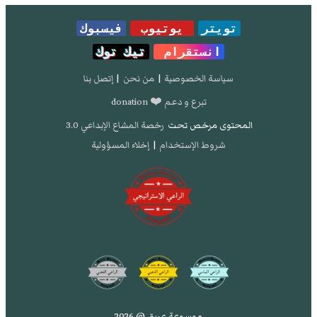
تويتر
يوتيوب
فيسبوك
انستقرام
تيك توك
سياسة الخصوصية
|
من نحن
|
إتصل بنا
تبرع و دعم ❤️ donation
المحتوى مرخص تحت
رخصة المشاع الإبداعي 3.0
شروط الإستخدام
|
إخلاء المسؤولية
موسوعة عريق @ 2026