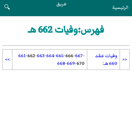
عريق
الرئيسية
🔍
فهرس:وفيات 662 هـ
وفيات عقد
-
667
-
666
-
665
-
664
-
663
-
662
-
661
>>
<<
660 هـ
:
670
-
669
-
668