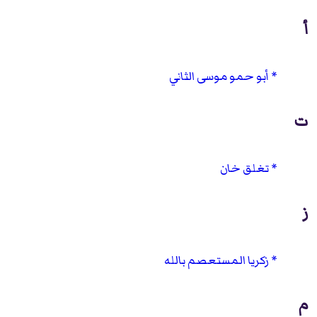
أ
أبو حمو موسى الثاني
ت
تغلق خان
ز
زكريا المستعصم بالله
م