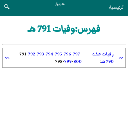
عريق
الرئيسية
🔍
فهرس:وفيات 791 هـ
وفيات عقد
-
797
-
796
-
795
-
794
-
793
-
792
-
791
>>
<<
790 هـ
:
800
-
799
-
798