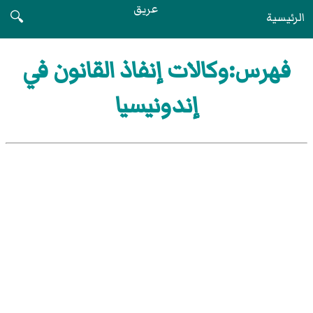
عريق
الرئيسية
🔍
فهرس:وكالات إنفاذ القانون في
إندونيسيا