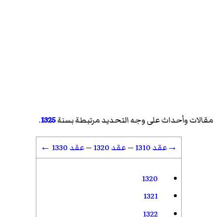
مقالات وأحداث على وجه التحديد مرتبطة بسنة
1325
.
→عقد 1310
—
عقد 1320
—
عقد 1330 ←
1320
1321
1322