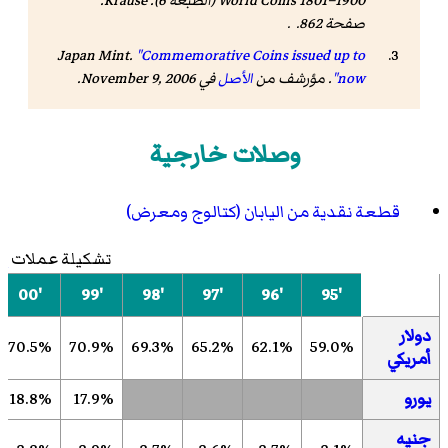
World Coins 1801–1900
(الطبعة 6). Krause.
صفحة 862. .
Japan Mint.
"Commemorative Coins issued up to
now"
. مؤرشف من
الأصل
في November 9, 2006
.
وصلات خارجية
قطعة نقدية من اليابان (كتالوج ومعرض)
تشكيلة عملات
إ
'00
'99
'98
'97
'96
'95
دولار
70.5%
70.9%
69.3%
65.2%
62.1%
59.0%
أمريكي
يورو
17.9%
18.8%
جنيه