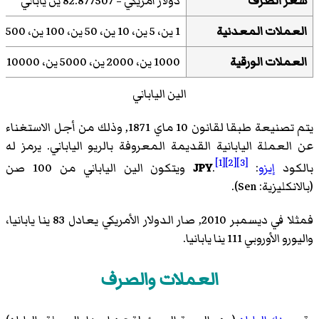
سعر الصرف
دولار أمريكي = 82.877507 ين ياباني
العملات المعدنية
1 ين، 5 ين، 10 ين، 50 ين، 100 ين، 500 ين
العملات الورقية
1000 ين، 2000 ين، 5000 ين، 10000 ين
الين الياباني
يتم تصنيعة طبقا لقانون 10 ماي 1871, وذلك من أجل الاستغناء
عن العملة اليابانية القديمة المعروفة
بالريو الياباني
. يرمز له
[1]
[2]
[3]
بالكود
إيزو
:
.
JPY
ويتكون الين الياباني من 100 صن
(بالانكليزية: Sen).
فمثلا في ديسمبر 2010, صار الدولار الأمريكي يعادل 83 ينا يابانيا،
واليورو الأوروبي 111 ينا يابانيا.
العملات والصرف