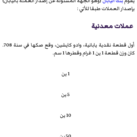
يقوم
بنك اليابان
(وهو الجهة المسئولة عن إصدار العملة باليابان)
بإصدار العملات طبقا للأتي :
عملات معدنية
أول قطعة نقدية يابانية، وادو كايشين، وقع صكها في سنة 708.
كان وزن قطعة 1 ين 1 غرام وقطرها 1 سم.
1 ين
5 ين
10 ين
50 ين