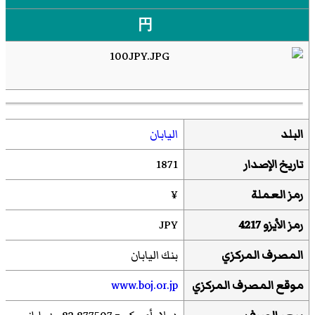
円
البلد
اليابان
تاريخ الإصدار
1871
رمز العملة
¥
رمز
الأيزو 4217
JPY
المصرف المركزي
بنك اليابان
موقع المصرف المركزي
www.boj.or.jp