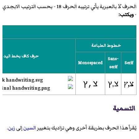
الحرف
צ
بالعبرية يأتي ترتيبه الحرف 18 - بحسب الترتيب الابجدي
-
ويكتب:
خطوط الطباعة
حرف كاف بخط اليد في 
Sans-
Monospaced
Serif
serif
צ,ץ
צ,ץ
צ,ץ
التسمية
يُقرأ هذا الحرف بطريقة أخرى وهي تزاديك بتغيير
السين
إلى
زين
.