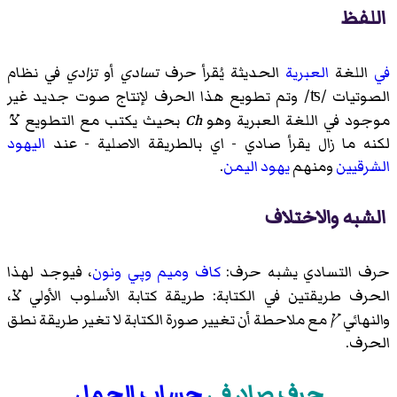
اللفظ
في
اللغة
العبرية
الحديثة يُقرأ حرف
تسادي
أو
تزادي
في نظام
الصوتيات /ʦ/ وتم تطويع هذا الحرف لإنتاج صوت جديد غير
موجود في اللغة العبرية وهو
Ch
بحيث يكتب مع التطويع
צ'
لكنه ما زال يقرأ صادي - اي بالطريقة الاصلية - عند
اليهود
الشرقيين
ومنهم
يهود اليمن
.
الشبه والاختلاف
حرف التسادي يشبه حرف:
كاف
وميم
وپي
ونون
، فيوجد لهذا
الحرف طريقتين في الكتابة: طريقة كتابة الأسلوب الأولي
צ
،
والنهائي
ץ
مع ملاحطة أن تغيير صورة الكتابة لا تغير طريقة نطق
الحرف.
حرف صاد في
حساب الجمل