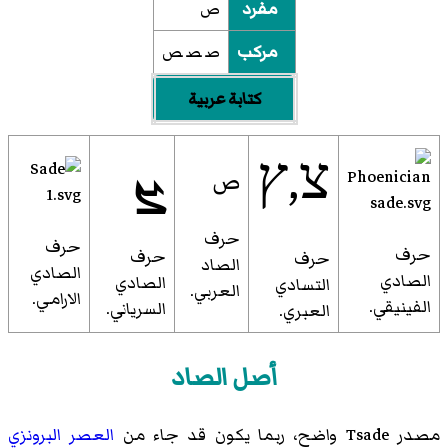
مفرد
ص
مركب
ص‍ ‍ص‍ ‍ص
كتابة عربية
ܨ
צ,ץ
ص
حرف
حرف
حرف
حرف
حرف
الصاد
الصادي
الصادي
الصادي
التسادي
العربي.
الارامي.
الفينيقي.
السرياني.
العبري.
أصل الصاد
مصدر Tsade واضح، ربما يكون قد جاء من
العصر البرونزي