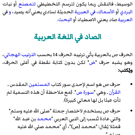
الوسيط، فالنقش ربما يكون للرسم التخطيطي
للمصنع
أو نبات
البردي
أو
الأسماك
،
في
العبرية
الحديثة
تسادي
يعني
أنه يصيد
،
و
في
العربية
صاد
يعني الاصطياد أو
البحث
.
الصاد في اللغة العربية
الحرف
ص
بالعربية يأتي ترتيبه الحرف 14 بحسب
الترتيب الهجائي
،
وهو يشبه حرف "
ض
" لكن بدون كتابة نقطة في أعلى الحرف،
ويُكتب:
حرف
ص
هو اسم لإحدى سور كتاب
المسلمين
المقدس ـ
القرآن
ـ وهي "
سورة ص
". (مع ملاحظة أن هذه التسمية لم
تأتِ عبثا بل لها معاني كبيرة).
حرف
ص
يستخدم لاختصار جملة "صلى الله عليه وسلم"
والتي عادة تُنسب إلى النبي العربي "
محمد
بن عبد الله"
فمثلا يُقال: "محمد (ص)"، أي "محمد
صلي الله عليه
وسلم
."