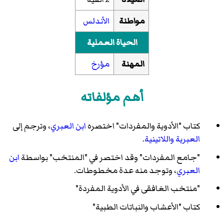
مواطنة
الأندلس
الحياة العملية
المهنة
مؤرخ
أهم مؤلفاته
كتاب "الأدوية والمفردات" اختصره
ابن العبري
، وترجم إلى
العبرية
واللاتينية
.
"جامع المفردات" وقد اختصر في "المنتخب" بواسطة
ابن
العبري
، وتوجد منه عدة مخطوطات.
"منتخب الغافقى في الأدوية المفردة"
كتاب "الأعشاب والنباتات الطبية"