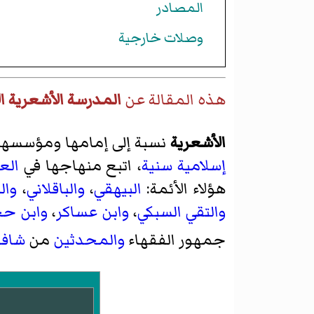
المصادر
وصلات خارجية
هذه المقالة عن
المدرسة الأشعرية ال
الأشعرية
نسبة إلى إمامها ومؤسسه
إسلامية
سنية
، اتبع منهاجها في
الع
هؤلاء الأئمة:
البيهقي
،
والباقلاني
،
وال
والتقي السبكي
،
وابن عساكر
،
وابن حج
جمهور الفقهاء
والمحدثين
من
شافع