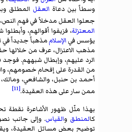
وسطاً بين دعاة
العقل
المطلق وبين
جعلوا العقل مدخلاً في فهم النص، كم
المعتزلة
، فزيفوا أقوالهم، وأبطلوا
يؤسس في
الإسلام
مذهباً جديداً في 
مذهب الاعتزال، عرف من خلالها حقي
الرد عليهم، وإبطال شبههم. فوجد فيه
من القدرة على إفحام خصومهم، والدف
أحمد بن حنبل، والشافعي، ومالك، 
[11]
ممن سار على هذه العقيدة.
بهذا مثّل ظهور الأشاعرة نقطة تح
كا
لمنطق
و
القياس
. وإلى جانب نصو
توضيح بعض مسائل العقيدة، وي