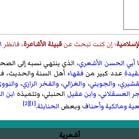
إسلامية
؛ إن كنت تبحث عن
قبيلة الأشاعرة
، فانظر
ا
ا
أبي الحسن الأشعري
، الذي ينتهي نسبه إلى الصح
قيدة
عدد كبير من
فقهاء
أهل السنة والحديث، ف
قشيري
،
والجويني
،
والغزالي
،
والفخر الرازي
،
والنوو
ر العسقلاني
،
وابن عقيل
الحنبلي، وتلميذه
ابن ا
[2]
[1]
ية
ومالكية
وأحناف
وبعض
الحنابلة
.
أشعرية