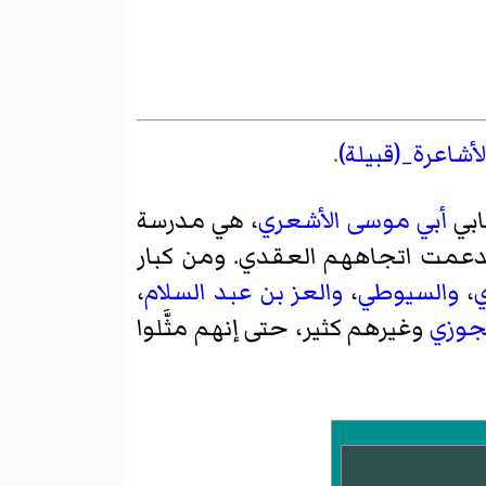
لأشاعرة_(قبيلة)
.
ابي
أبي موسى الأشعري
، هي مدرسة
دعمت اتجاههم العقدي. ومن كبار
ي
،
والسيوطي
،
والعز بن عبد السلام
،
لجوزي
وغيرهم كثير، حتى إنهم مثَّلوا