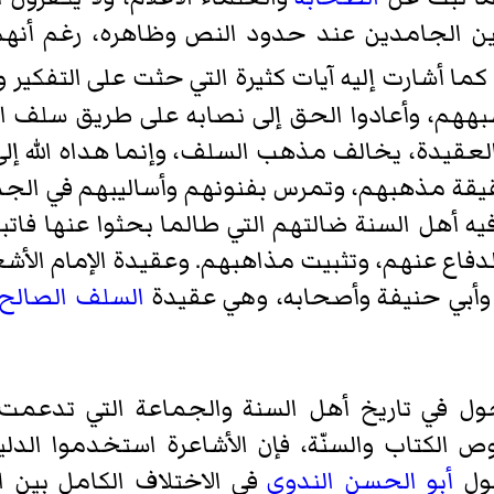
 الجامدين عند حدود النص وظاهره، رغم أنهم ق
ا أشارت إليه آيات كثيرة التي حثت على التفكير وا
 شبههم، وأعادوا الحق إلى نصابه على طريق سلف ا
العقيدة، يخالف مذهب السلف، وإنما هداه الله إل
قة مذهبهم، وتمرس بفنونهم وأساليبهم في الجدال
 أهل السنة ضالتهم التي طالما بحثوا عنها فاتبع
اع عنهم، وتثبيت مذاهبهم. وعقيدة الإمام الأشعر
وأبي حنيفة وأصحابه، وهي عقيدة
السلف الصالح
ول في تاريخ أهل السنة والجماعة التي تدعمت ب
ص الكتاب والسنّة، فإن الأشاعرة استخدموا
الدل
قول
أبو الحسن الندوي
في الاختلاف الكامل بين ا