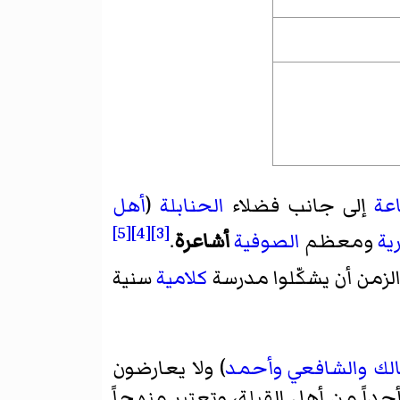
عة
إلى جانب فضلاء
الحنابلة
(
أهل
[5]
[4]
[3]
ية
ومعظم
الصوفية
أشاعرة
.
 الزمن أن يشكّلوا مدرسة
كلامية
سنية
لك
والشافعي
وأحمد
) ولا يعارضون
أحداً من أهل القبلة، وتعتبر منهجاً