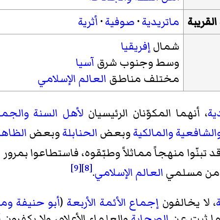
القريبة
ماتريدية
·
صوفية
·
أثرية
شمال
إفريقيا
وسط وجنوب شرق
آسيا
مختلف مناطق
العالم الإسلامي
ية
، أنهما المكوّنان الرئيسيان
لأهل السنة والجما
الشافعية
والمالكية
وبعض
الحنابلة
وبعض
الظاهر
د تبنّوا منهجاً مماثلاً وطبّقوه، فاستطاعوا بمرور
[9]
[8]
ئة من مسلمي
العالم الإسلامي
.
، لا يخالفون
إجماع
الأئمة الأربعة
(
أبو حنيفة
وما
ما ثبت عن
الصحابة
والعلماء الأعلام، ولا يكفرون 