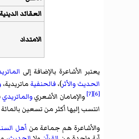
العقائد الدينية 
الامتداد
يعتبر الأشاعرة بالإضافة إلى
الماتريد
الحديث والأثر
)،
فالحنفية
ماتريدية،
و
[7]
[6]
والإمامان الأشعري
والماتريدي
ق
انتسب إليها أكثر من تسعين بالما
والأشاعرة هم جماعة من
أهل السنة
آية واحدة من
القرآن
ولا
الحديث
، و