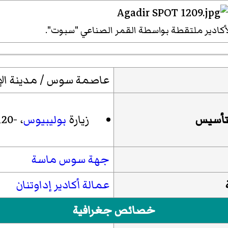
كادير ملتقطة بواسطة القمر الصناعي "سبوت".
عاصمة سوس / مدينة الإ
لتأسيس
زيارة
بوليبيوس
،
-120
جهة سوس ماسة
عمالة أكادير إداوتنان
خصائص جغرافية