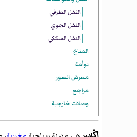
النقل الطرقي
النقل الجوي
النقل السككي
المناخ
توأمة
معرض الصور
مراجع
وصلات خارجية
أڭادير
هي مدينة سياحية
مغربية
، 