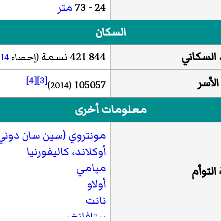
24 - 73
متر
السكان
 السكاني
844 421 نسمة
(إحصاء
14
[4]
[3]
لأسر
105057
(2014)
معلومات أخرى
مونتروي (سين سان دوني
أوكلاند، كاليفورنيا
ميامي
التوأم
أولاو
نانت
ستافانغر