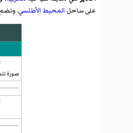
على ساحل
المحيط الأطلسي
. وتضم الم
صورة للم