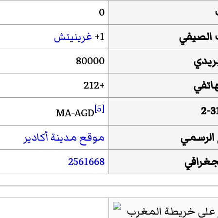
شيراز
0
 الصيفي
1+
غرينيتش
بريدي
80000
هاتفي
+212
[5]
MA-AGD
 الرسمي
موقع مدينة أكادير
لجغرافي
2561668