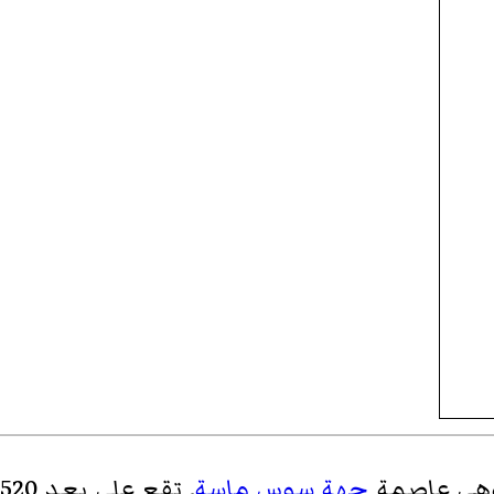
وهي عاصمة
جهة سوس ماسة
. تقع على بعد 520