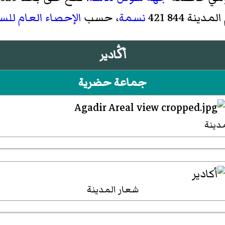
دينة 844 421
نسمة
، حسب
الإحصاء العام للسكا
أڭادير
جماعة حضرية
دينة
شعار المدينة