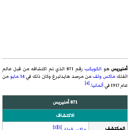
أمنيريس
هو
الكويكب
رقم 871 الذي تم اكتشافه من قبل عالم
الفلك
ماكس ولف
من
مرصد هايدلبرغ
وكان ذلك في
14 مايو
من
[4]
عام 1917 في
ألمانيا
.
871 أمنيريس
الاكتشاف
[2]
[1]
المكتشف
ماكس فولف