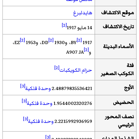
موقع الاكتشاف
هايدلبرغ
[2]
تاريخ الاكتشاف
14 مايو 1917
[2]
[2]
[2]
1917 BY
، و1930 DD
، و1953 EZ
،
الأسماء البديلة
[2]
وA907 JA
فئة
[2]
حزام الكويكبات
الكوكب الصغير
[3]
الأوج
2.48879835536421
وحدة فلكية
[3]
الحضيض
1.9544002320276
وحدة فلكية
نصف المحور
[3]
2.2215992936959
وحدة فلكية
الرئيسي
[3]
الشذوذ المداري