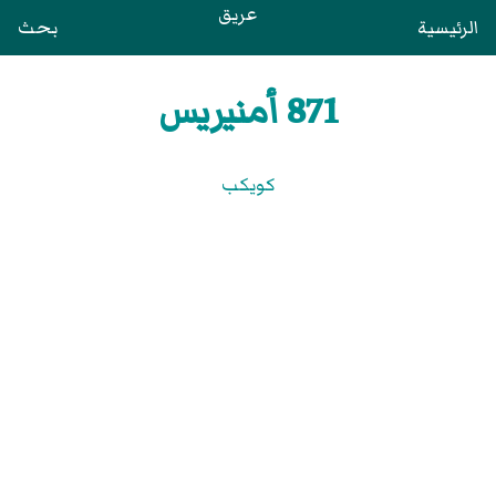
عريق
الرئيسية
بحث
871 أمنيريس
كويكب