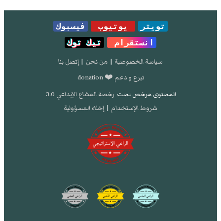
تويتر
يوتيوب
فيسبوك
انستقرام
تيك توك
سياسة الخصوصية
|
من نحن
|
إتصل بنا
تبرع و دعم ❤️ donation
المحتوى مرخص تحت
رخصة المشاع الإبداعي 3.0
شروط الإستخدام
|
إخلاء المسؤولية