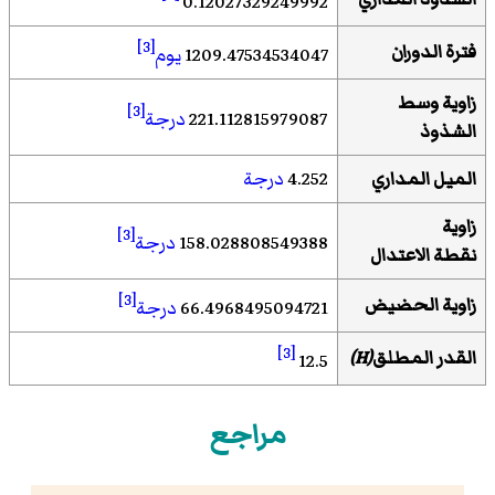
0.12027329249992
[3]
فترة الدوران
1209.47534534047
يوم
زاوية وسط
[3]
221.112815979087
درجة
الشذوذ
الميل المداري
4.252
درجة
زاوية
[3]
158.028808549388
درجة
نقطة الاعتدال
[3]
زاوية الحضيض
66.4968495094721
درجة
[3]
القدر المطلق
(H)
12.5
مراجع